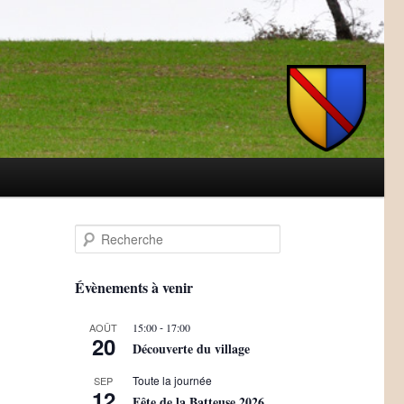
R
e
c
h
Évènements à venir
e
r
-
AOÛT
15:00
17:00
c
20
Découverte du village
h
e
Toute la journée
SEP
12
Fête de la Batteuse 2026