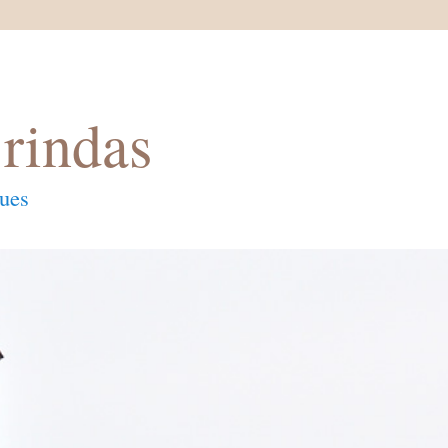
rindas
ques