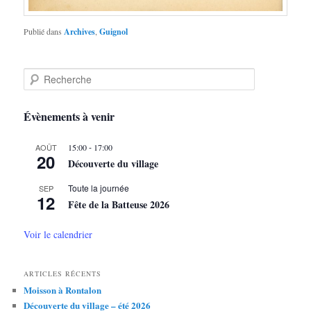
Publié dans
Archives
,
Guignol
R
e
c
h
Évènements à venir
e
r
-
AOÛT
15:00
17:00
c
20
Découverte du village
h
e
Toute la journée
SEP
12
Fête de la Batteuse 2026
Voir le calendrier
ARTICLES RÉCENTS
Moisson à Rontalon
Découverte du village – été 2026