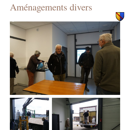
Aménagements divers
principal
secondaire