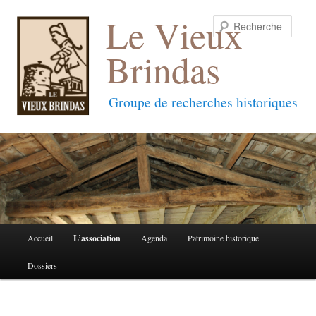
Le Vieux
Reche
Brindas
Groupe de recherches historiques
Menu
Accueil
L’association
Agenda
Patrimoine historique
Aller
Aller
principal
Dossiers
au
au
contenu
contenu