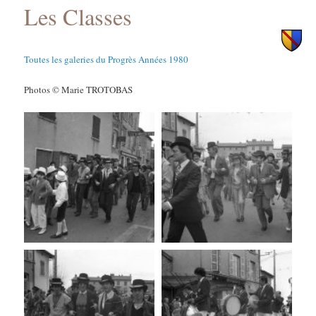
Les Classes
principal
secondaire
Toutes les galeries du Progrès Années 1980
Photos © Marie TROTOBAS