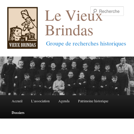
Le Vieux
Reche
Brindas
Groupe de recherches historiques
Menu
Accueil
L’association
Agenda
Patrimoine historique
Aller
Aller
principal
Dossiers
au
au
contenu
contenu