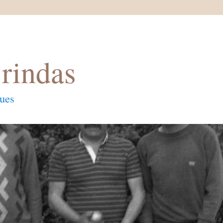
rindas
ques