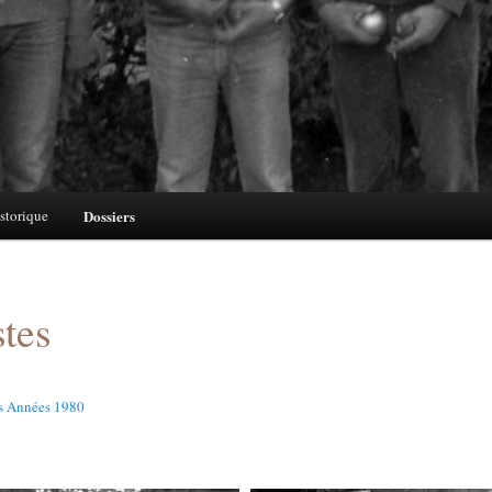
storique
Dossiers
stes
ès Années 1980