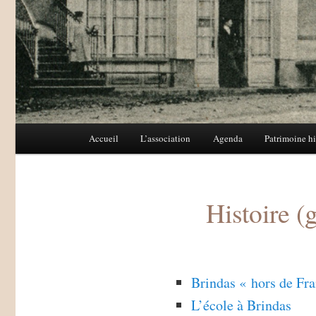
Menu
Accueil
L’association
Agenda
Patrimoine hi
Aller
Aller
principal
au
au
Histoire (
contenu
contenu
principal
secondaire
Brindas « hors de Fr
L’école à Brindas