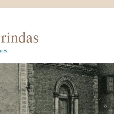
rindas
ques