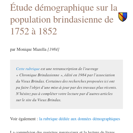
Étude démographique sur la
principal
secondaire
population brindasienne de
1752 à 1852
par Monique Mazella
[1984]
Cette rubrique
est une retranscription de l’ouvrage
« Chronique Brindasienne », édité en 1984 par l’association
du Vieux Brindas.
Certaines des recherches proposées ici ont
pu faire l’objet d’une mise-à-jour par des travaux plus récents.
N’hésitez pas à compléter votre lecture par d’autres articles
sur le site du Vieux Brindas.
Voir également :
la rubrique dédiée aux données démographiques
La compulsion des registres paroissiaux et la lecture de livres