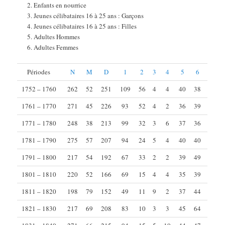
Enfants en nourrice
Jeunes célibataires 16 à 25 ans : Garçons
Jeunes célibataires 16 à 25 ans : Filles
Adultes Hommes
Adultes Femmes
Périodes
N
M
D
1
2
3
4
5
6
1752 – 1760
262
52
251
109
56
4
4
40
38
1761 – 1770
271
45
226
93
52
4
2
36
39
1771 – 1780
248
38
213
99
32
3
6
37
36
1781 – 1790
275
57
207
94
24
5
4
40
40
1791 – 1800
217
54
192
67
33
2
2
39
49
1801 – 1810
220
52
166
69
15
4
4
35
39
1811 – 1820
198
79
152
49
11
9
2
37
44
1821 – 1830
217
69
208
83
10
3
3
45
64