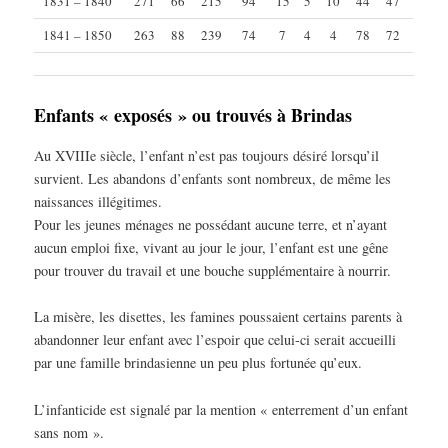
1831 – 1840
271
66
215
94
15
5
10
44
47
1841 – 1850
263
88
239
74
7
4
4
78
72
Enfants « exposés » ou trouvés à Brindas
Au XVIIIe siècle, l’enfant n’est pas toujours désiré lorsqu’il
survient. Les abandons d’enfants sont nombreux, de même les
naissances illégitimes.
Pour les jeunes ménages ne possédant aucune terre, et n’ayant
aucun emploi fixe, vivant au jour le jour, l’enfant est une gêne
pour trouver du travail et une bouche supplémentaire à nourrir.
La misère, les disettes, les famines poussaient certains parents à
abandonner leur enfant avec l’espoir que celui-ci serait accueilli
par une famille brindasienne un peu plus fortunée qu’eux.
L’infanticide est signalé par la mention « enterrement d’un enfant
sans nom ».