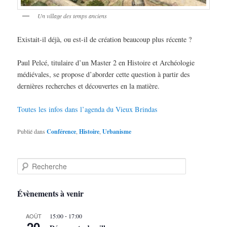
Un village des temps anciens
Existait-il déjà, ou est-il de création beaucoup plus récente ?
Paul Pelcé, titulaire d’un Master 2 en Histoire et Archéologie
médiévales, se propose d’aborder cette question à partir des
dernières recherches et découvertes en la matière.
Toutes les infos dans l’agenda du Vieux Brindas
Publié dans
Conférence
,
Histoire
,
Urbanisme
R
e
c
h
Évènements à venir
e
r
-
AOÛT
15:00
17:00
c
20