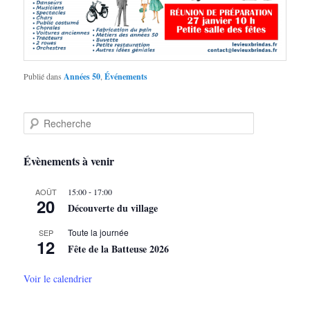
Publié dans
Années 50
,
Événements
R
e
c
h
Évènements à venir
e
r
-
AOÛT
15:00
17:00
c
20
Découverte du village
h
e
Toute la journée
SEP
12
Fête de la Batteuse 2026
Voir le calendrier