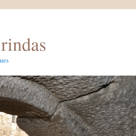
rindas
ques