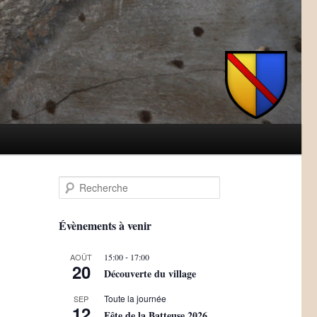
R
e
c
h
Évènements à venir
e
r
-
AOÛT
15:00
17:00
c
20
Découverte du village
h
e
Toute la journée
SEP
12
Fête de la Batteuse 2026