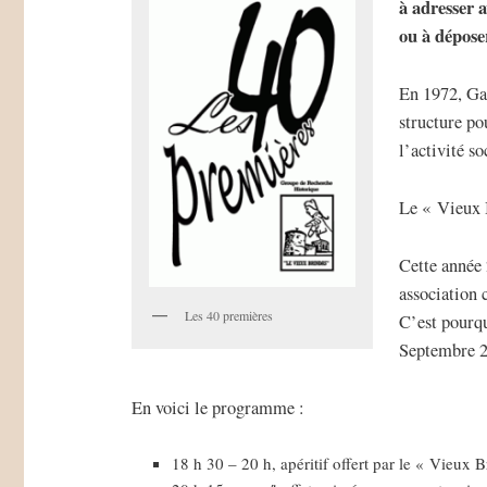
à adresser 
ou à dépose
En 1972, Gas
structure po
l’activité so
Le « Vieux B
Cette année 
association 
Les 40 premières
C’est pourq
Septembre 20
En voici le programme :
18 h 30 – 20 h, apéritif offert par le « Vieux B