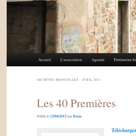
Menu
Accueil
L’association
Agenda
Patrimoine hi
Aller
Aller
principal
au
au
ARCHIVES MENSUELLES :
AVRIL 2012
contenu
contenu
Les 40 Premières
principal
secondaire
Publié le
12/04/2012
par
Denis
Téléchargez