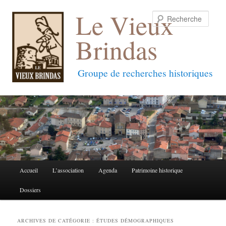
Le Vieux
Reche
Brindas
Groupe de recherches historiques
Menu
Accueil
L’association
Agenda
Patrimoine historique
Aller
Aller
principal
Dossiers
au
au
contenu
contenu
ARCHIVES DE CATÉGORIE :
ÉTUDES DÉMOGRAPHIQUES