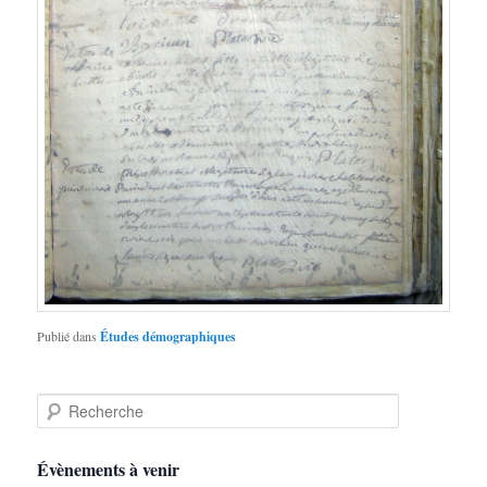
Publié dans
Études démographiques
R
e
c
h
Évènements à venir
e