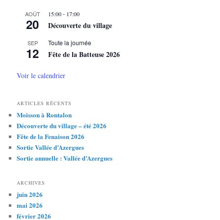
r
-
AOÛT
15:00
17:00
c
20
Découverte du village
h
e
Toute la journée
SEP
12
Fête de la Batteuse 2026
Voir le calendrier
ARTICLES RÉCENTS
Moisson à Rontalon
Découverte du village – été 2026
Fête de la Fenaison 2026
Sortie Vallée d’Azergues
Sortie annuelle : Vallée d’Azergues
ARCHIVES
juin 2026
mai 2026
février 2026