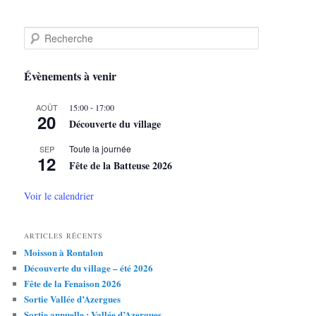
R
e
c
h
Évènements à venir
e
r
-
AOÛT
15:00
17:00
c
20
Découverte du village
h
e
Toute la journée
SEP
12
Fête de la Batteuse 2026
Voir le calendrier
ARTICLES RÉCENTS
Moisson à Rontalon
Découverte du village – été 2026
Fête de la Fenaison 2026
Sortie Vallée d’Azergues
Sortie annuelle : Vallée d’Azergues