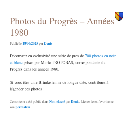
des
principal
secondaire
articles
Photos du Progrès – Années
1980
Publié le
18/06/2025
par
Denis
Découvrez en exclusivité une série de près de
700 photos en noir
et blanc
prises par Marie TROTOBAS, correspondante du
Progrès dans les années 1980.
Si vous êtes un.e Brindasien.ne de longue date, contribuez à
légender ces photos !
Ce contenu a été publié dans
Non classé
par
Denis
. Mettez-le en favori avec
son
permalien
.