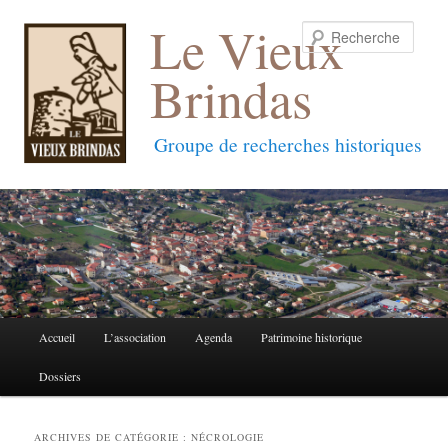
Le Vieux
Reche
Brindas
Groupe de recherches historiques
Menu
Accueil
L’association
Agenda
Patrimoine historique
Aller
Aller
principal
Dossiers
au
au
contenu
contenu
ARCHIVES DE CATÉGORIE :
NÉCROLOGIE