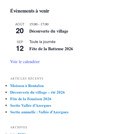
c
h
Évènements à venir
e
r
-
AOÛT
15:00
17:00
c
20
Découverte du village
h
e
Toute la journée
SEP
12
Fête de la Batteuse 2026
Voir le calendrier
ARTICLES RÉCENTS
Moisson à Rontalon
Découverte du village – été 2026
Fête de la Fenaison 2026
Sortie Vallée d’Azergues
Sortie annuelle : Vallée d’Azergues
ARCHIVES