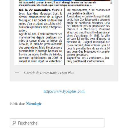
L’article de Direct Matin / Lyon Plus
http://www.lyonplus.com
Publié dans
Nécrologie
R
e