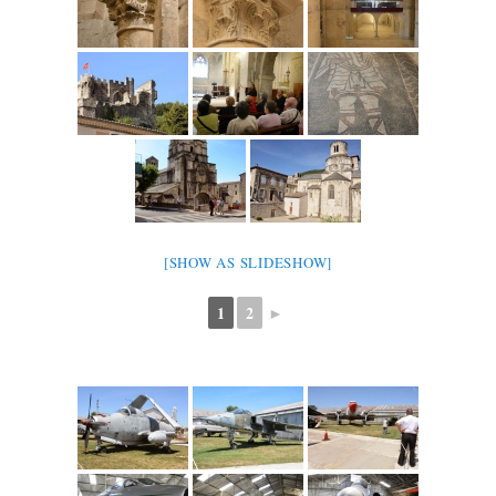
[SHOW AS SLIDESHOW]
1
2
►