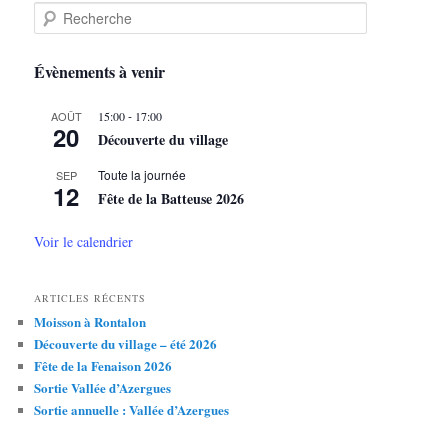
R
e
c
h
Évènements à venir
e
r
-
AOÛT
15:00
17:00
c
20
Découverte du village
h
e
Toute la journée
SEP
12
Fête de la Batteuse 2026
Voir le calendrier
ARTICLES RÉCENTS
Moisson à Rontalon
Découverte du village – été 2026
Fête de la Fenaison 2026
Sortie Vallée d’Azergues
Sortie annuelle : Vallée d’Azergues