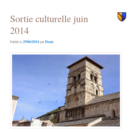
principal
secondaire
Sortie culturelle juin
2014
Publié le
29/06/2014
par
Denis