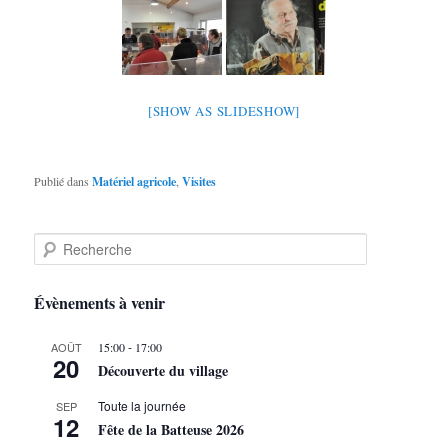
[SHOW AS SLIDESHOW]
Publié dans
Matériel agricole
,
Visites
R
e
c
h
Évènements à venir
e
r
-
AOÛT
15:00
17:00
c
20
Découverte du village
h
e
Toute la journée
SEP
12
Fête de la Batteuse 2026