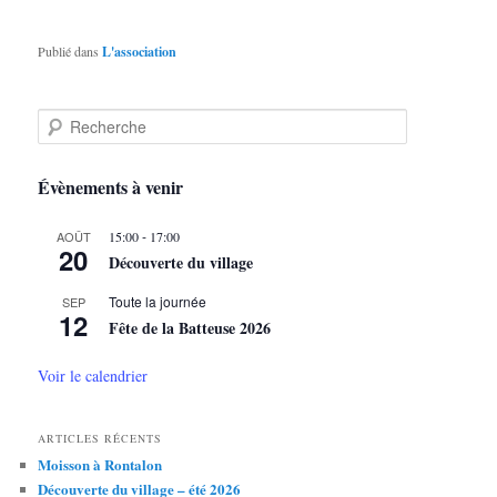
Publié dans
L'association
R
e
c
h
Évènements à venir
e
r
-
AOÛT
15:00
17:00
c
20
Découverte du village
h
e
Toute la journée
SEP
12
Fête de la Batteuse 2026
Voir le calendrier
ARTICLES RÉCENTS
Moisson à Rontalon
Découverte du village – été 2026