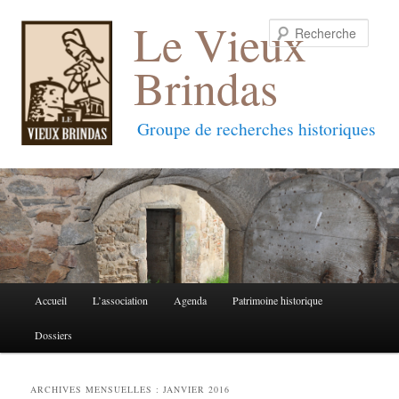
Le Vieux
Reche
Brindas
Groupe de recherches historiques
Menu
Accueil
L’association
Agenda
Patrimoine historique
Aller
Aller
principal
Dossiers
au
au
contenu
contenu
ARCHIVES MENSUELLES :
JANVIER 2016