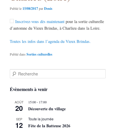
Publié le
15/08/2017
par
Denis
Inscrivez-vous dès maintenant
pour la sortie culturelle
d’automne du Vieux Brindas, à Charlieu dans la Loire.
Toutes les infos dans l’agenda du Vieux Brindas.
Publié dans
Sorties culturelles
R
e
c
h
Évènements à venir
e
r
-
AOÛT
15:00
17:00
c
20
Découverte du village
h
e
Toute la journée
SEP
12
Fête de la Batteuse 2026