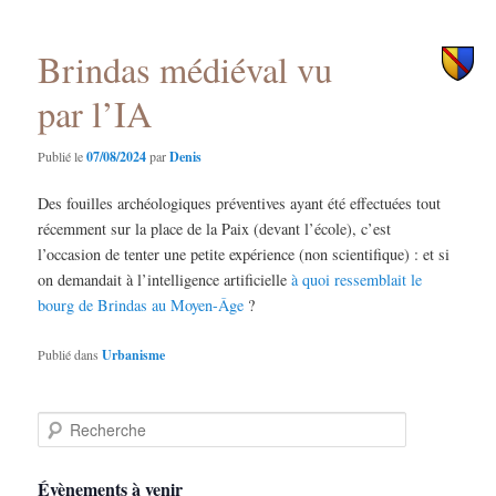
principal
secondaire
Brindas médiéval vu
par l’IA
Publié le
07/08/2024
par
Denis
Des fouilles archéologiques préventives ayant été effectuées tout
récemment sur la place de la Paix (devant l’école), c’est
l’occasion de tenter une petite expérience (non scientifique) : et si
on demandait à l’intelligence artificielle
à quoi ressemblait le
bourg de Brindas au Moyen-Âge
?
Publié dans
Urbanisme
R
e
c
h
Évènements à venir