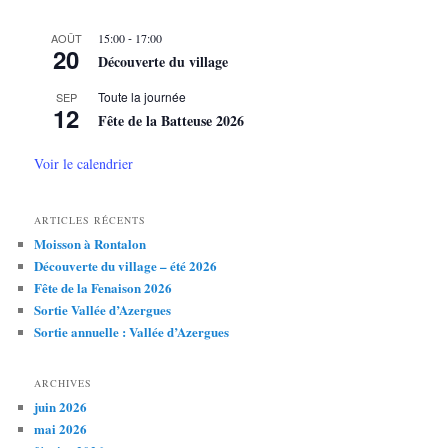
e
r
-
AOÛT
15:00
17:00
c
20
Découverte du village
h
e
Toute la journée
SEP
12
Fête de la Batteuse 2026
Voir le calendrier
ARTICLES RÉCENTS
Moisson à Rontalon
Découverte du village – été 2026
Fête de la Fenaison 2026
Sortie Vallée d’Azergues
Sortie annuelle : Vallée d’Azergues
ARCHIVES
juin 2026
mai 2026