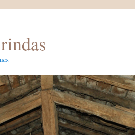
rindas
ques