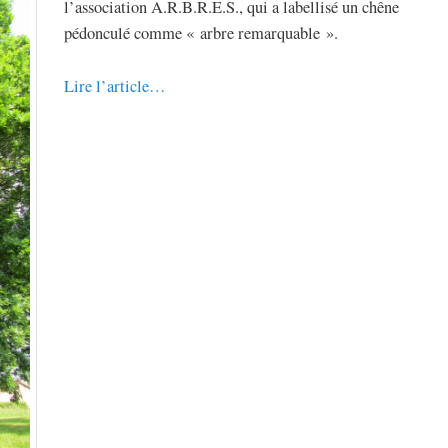
l’association A.R.B.R.E.S., qui a labellisé un chêne
pédonculé comme « arbre remarquable ».
Lire l’article…