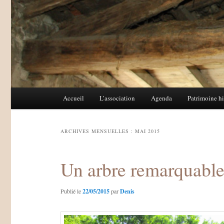
Menu
Accueil
L’association
Agenda
Patrimoine hi
Aller
Aller
principal
au
au
ARCHIVES MENSUELLES :
MAI 2015
contenu
contenu
Un arbre remarquable
principal
secondaire
Publié le
22/05/2015
par
Denis