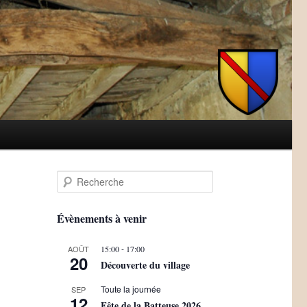
R
e
c
h
Évènements à venir
e
r
-
AOÛT
15:00
17:00
c
20
Découverte du village
h
e
Toute la journée
SEP
12
Fête de la Batteuse 2026