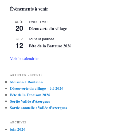
c
h
Évènements à venir
e
r
-
AOÛT
15:00
17:00
c
20
Découverte du village
h
e
Toute la journée
SEP
12
Fête de la Batteuse 2026
Voir le calendrier
ARTICLES RÉCENTS
Moisson à Rontalon
Découverte du village – été 2026
Fête de la Fenaison 2026
Sortie Vallée d’Azergues
Sortie annuelle : Vallée d’Azergues
ARCHIVES
juin 2026