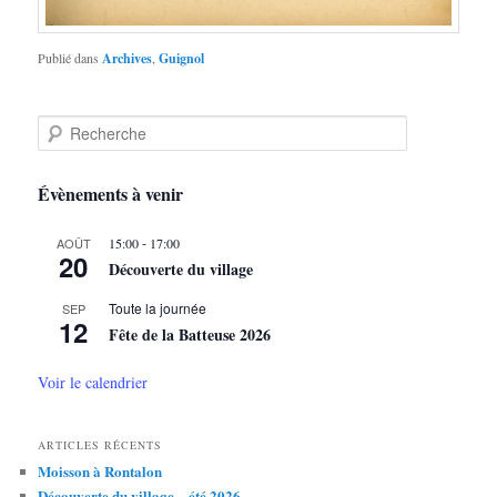
Publié dans
Archives
,
Guignol
R
e
c
h
Évènements à venir
e
r
-
AOÛT
15:00
17:00
c
20
Découverte du village
h
e
Toute la journée
SEP
12
Fête de la Batteuse 2026
Voir le calendrier
ARTICLES RÉCENTS
Moisson à Rontalon
Découverte du village – été 2026