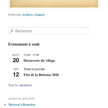
Publié dans
Archives
,
Guignol
R
e
c
h
Évènements à venir
e
r
-
AOÛT
15:00
17:00
c
20
Découverte du village
h
e
Toute la journée
SEP
12
Fête de la Batteuse 2026
Voir le calendrier
ARTICLES RÉCENTS
Moisson à Rontalon