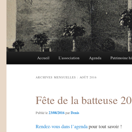
Menu
Accueil
L’association
Agenda
Patrimoine hi
Aller
Aller
principal
au
au
ARCHIVES MENSUELLES :
AOÛT 2016
contenu
contenu
Fête de la batteuse 2
principal
secondaire
Publié le
23/08/2016
par
Denis
Rendez-vous dans l’agenda
pour tout savoir !