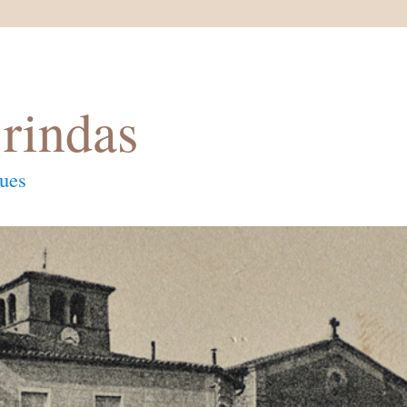
rindas
ques