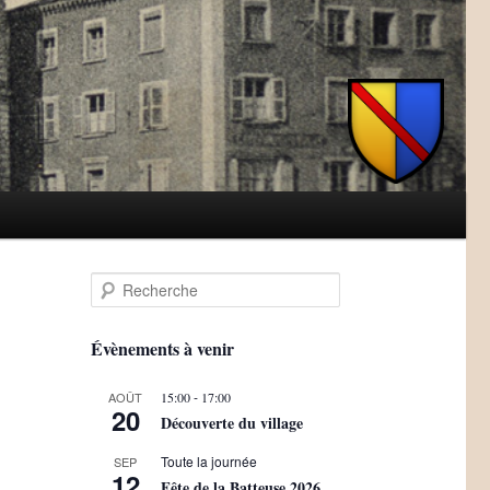
R
e
c
h
Évènements à venir
e
r
-
AOÛT
15:00
17:00
c
20
Découverte du village
h
e
Toute la journée
SEP
12
Fête de la Batteuse 2026