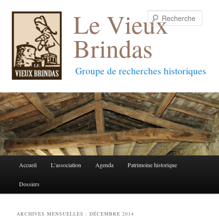
Le Vieux
Reche
Brindas
Groupe de recherches historiques
Menu
Accueil
L’association
Agenda
Patrimoine historique
Aller
Aller
principal
Dossiers
au
au
contenu
contenu
ARCHIVES MENSUELLES :
DÉCEMBRE 2014