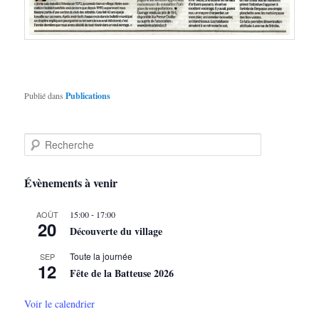
Publié dans
Publications
R
e
c
h
Évènements à venir
e
r
-
AOÛT
15:00
17:00
c
20
Découverte du village
h
e
Toute la journée
SEP
12
Fête de la Batteuse 2026
Voir le calendrier