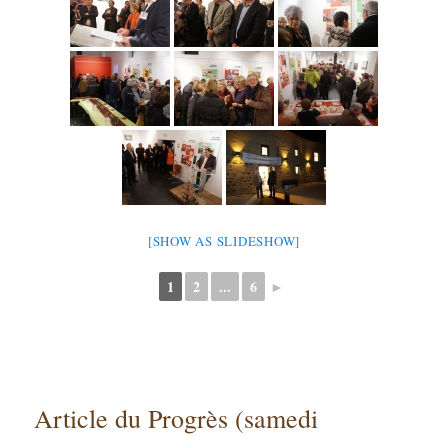
[SHOW AS SLIDESHOW]
1
2
...
6
►
Article du Progrès (samedi