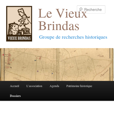
Le Vieux
Reche
Brindas
Groupe de recherches historiques
Menu
Accueil
L’association
Agenda
Patrimoine historique
Aller
Aller
principal
Dossiers
au
au
contenu
contenu