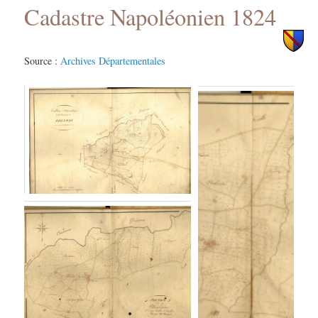
Cadastre Napoléonien 1824
principal
secondaire
Source :
Archives Départementales