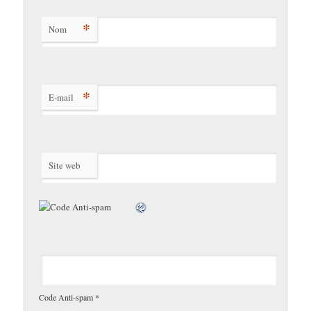
*
Nom
*
E-mail
Site web
Code Anti-spam
*