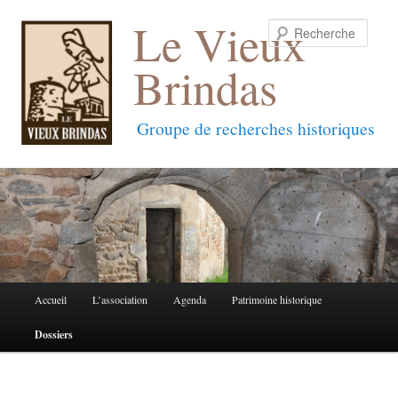
Le Vieux
Reche
Brindas
Groupe de recherches historiques
Menu
Accueil
L’association
Agenda
Patrimoine historique
Aller
Aller
principal
Dossiers
au
au
contenu
contenu