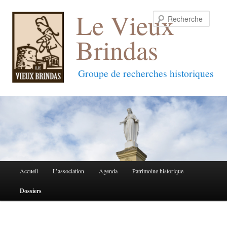
Le Vieux
Reche
Brindas
Groupe de recherches historiques
Menu
Accueil
L’association
Agenda
Patrimoine historique
Aller
Aller
principal
Dossiers
au
au
contenu
contenu