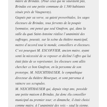
maire de Brindas. (Pour ceux qui ne sauraient pas,
Brindas est une petite commune de 1.500 habitants
située près de Vaugneray).
Gagnés par sa verve, sa gaieté proverbiales, les sages
électeurs de Brindas, tous fervents de la poupée
lyonnaise, ont pensé que seul Gnafron, qui, dans la
salle du quai Saint-Antoine réalise l’unanimité des
suffrages, pouvait, sur la scène du théâtre municipal,
mettre d’accord tout le monde, conseillers et électeurs.
C’est pourquoi M. ESCOFFIER, ancien maire, ayant
senti la nécessité de se reposer et décliné l’offre qui lui
était faite de se représenter, les électeurs sont allés
chercher ce bon Gnafron, en la personne de son
prototype, M. NEICHTHAUSER, le sympathique
directeur du théâtre Mourguet, et sont parvenus à
vaincre ses scrupules.
M. NEICHTHAUSER qui, depuis vingt ans, possède
une petite maison à Brindas, fut donc élu conseiller
municipal au premier tour; et dimanche, il était choisi
comme maire, à l’unanimité des voix – sauf la sienne.