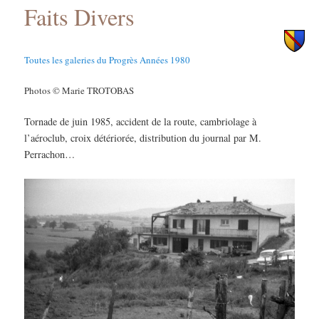
Faits Divers
principal
secondaire
Toutes les galeries du Progrès Années 1980
Photos © Marie TROTOBAS
Tornade de juin 1985, accident de la route, cambriolage à
l’aéroclub, croix détériorée, distribution du journal par M.
Perrachon…