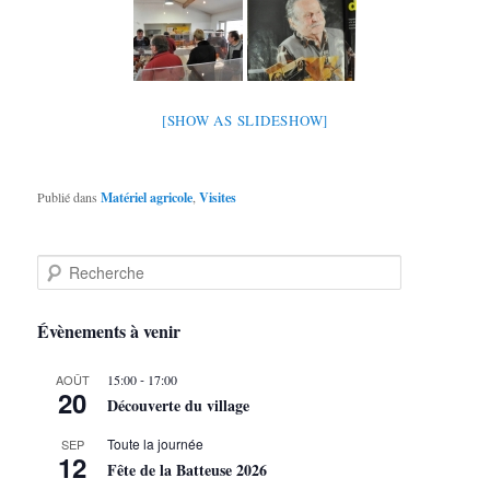
[SHOW AS SLIDESHOW]
Publié dans
Matériel agricole
,
Visites
R
e
c
h
Évènements à venir
e
r
-
AOÛT
15:00
17:00
c
20
Découverte du village
h
e
Toute la journée
SEP
12
Fête de la Batteuse 2026