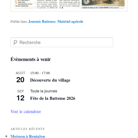
Publié dans
Journée Batteuse
,
Matériel agricole
R
e
c
h
Évènements à venir
e
r
-
AOÛT
15:00
17:00
c
20
Découverte du village
h
e
Toute la journée
SEP
12
Fête de la Batteuse 2026
Voir le calendrier
ARTICLES RÉCENTS
Moisson à Rontalon