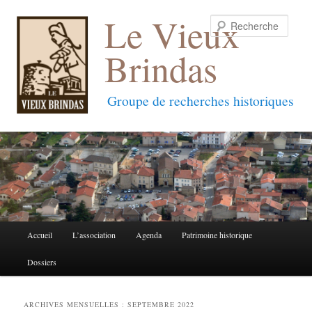
Le Vieux
Reche
Brindas
Groupe de recherches historiques
Menu
Accueil
L’association
Agenda
Patrimoine historique
Aller
Aller
principal
Dossiers
au
au
contenu
contenu
ARCHIVES MENSUELLES :
SEPTEMBRE 2022