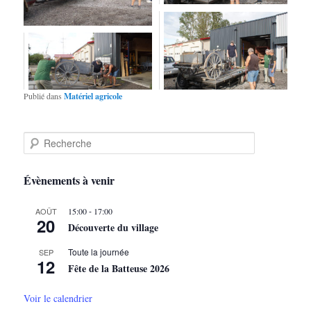
Publié dans
Matériel agricole
R
e
c
h
Évènements à venir
e
r
-
AOÛT
15:00
17:00
c
20
Découverte du village
h
e
Toute la journée
SEP
12
Fête de la Batteuse 2026
Voir le calendrier