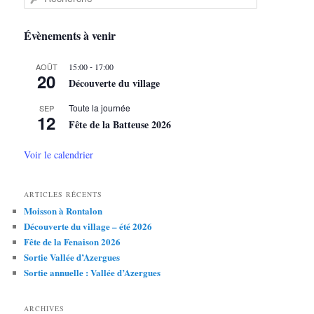
e
c
h
Évènements à venir
e
r
-
AOÛT
15:00
17:00
c
20
Découverte du village
h
e
Toute la journée
SEP
12
Fête de la Batteuse 2026
Voir le calendrier
ARTICLES RÉCENTS
Moisson à Rontalon
Découverte du village – été 2026
Fête de la Fenaison 2026
Sortie Vallée d’Azergues
Sortie annuelle : Vallée d’Azergues
ARCHIVES