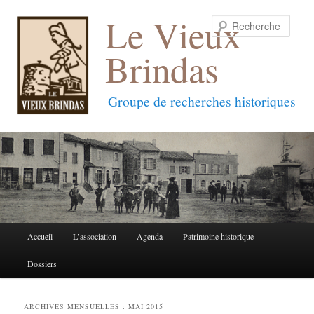
Le Vieux
Reche
Brindas
Groupe de recherches historiques
Menu
Accueil
L’association
Agenda
Patrimoine historique
Aller
Aller
principal
Dossiers
au
au
contenu
contenu
ARCHIVES MENSUELLES :
MAI 2015