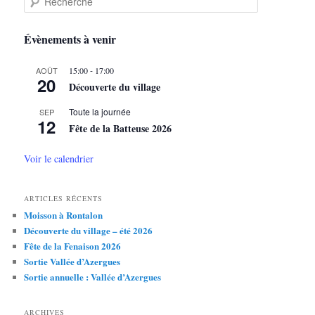
e
c
h
Évènements à venir
e
r
-
AOÛT
15:00
17:00
c
20
Découverte du village
h
e
Toute la journée
SEP
12
Fête de la Batteuse 2026
Voir le calendrier
ARTICLES RÉCENTS
Moisson à Rontalon
Découverte du village – été 2026
Fête de la Fenaison 2026
Sortie Vallée d’Azergues
Sortie annuelle : Vallée d’Azergues
ARCHIVES