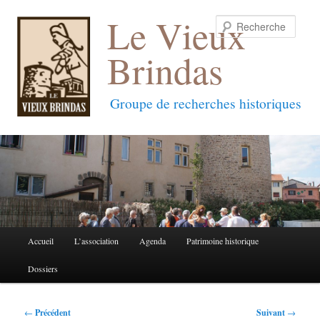
Le Vieux
Reche
Brindas
Groupe de recherches historiques
Menu
Accueil
L’association
Agenda
Patrimoine historique
Aller
Aller
principal
Dossiers
au
au
contenu
contenu
Navigation
←
Précédent
Suivant
→