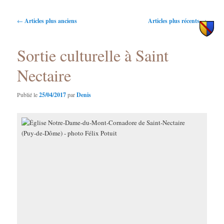
principal
secondaire
Navigation
←
Articles plus anciens
Articles plus récents
→
des
articles
Sortie culturelle à Saint
Nectaire
Publié le
25/04/2017
par
Denis