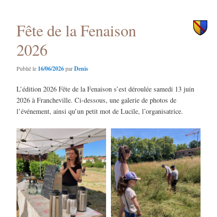
principal
secondaire
Fête de la Fenaison
2026
Publié le
16/06/2026
par
Denis
L’édition 2026 Fête de la Fenaison s’est déroulée samedi 13 juin
2026 à Francheville. Ci-dessous, une galerie de photos de
l’événement, ainsi qu’un petit mot de Lucile, l’organisatrice.