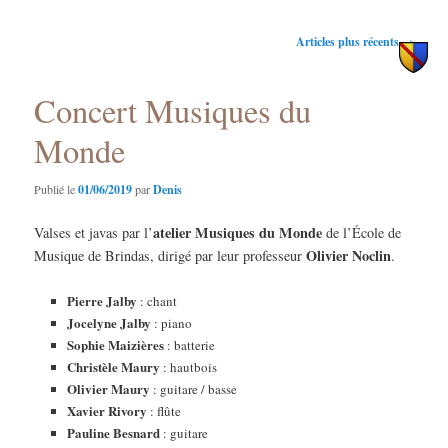
principal
secondaire
Navigation
Articles plus récents
→
des
articles
Concert Musiques du
Monde
Publié le
01/06/2019
par
Denis
atelier Musiques du Monde
Valses et javas par l’
de l’École de
Olivier Noclin
Musique de Brindas, dirigé par leur professeur
.
Pierre Jalby
: chant
Jocelyne Jalby
: piano
Sophie Maizières
: batterie
Christèle Maury
: hautbois
Olivier Maury
: guitare / basse
Xavier Rivory
: flûte
Pauline Besnard
: guitare