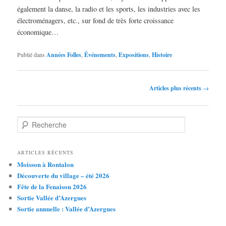
également la danse, la radio et les sports, les industries avec les
électroménagers, etc., sur fond de très forte croissance
économique…
Publié dans
Années Folles
,
Événements
,
Expositions
,
Histoire
Navigation
Articles plus récents
→
des
articles
R
e
c
h
ARTICLES RÉCENTS
e
Moisson à Rontalon
r
Découverte du village – été 2026
c
Fête de la Fenaison 2026
h
Sortie Vallée d’Azergues
e
Sortie annuelle : Vallée d’Azergues