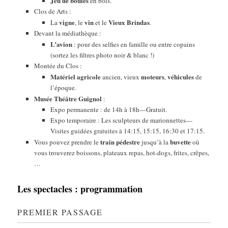
Jeu de boules
en bois.
Clos de Arts :
vigne
vin
Vieux Brindas
La
, le
et le
.
Devant la médiathèque :
L’avion
: pour des selfies en famille ou entre copains
(sortez les filtres photo noir & blanc !)
Montée du Clos :
Matériel agricole
moteurs
véhicules
ancien, vieux
,
de
l’époque.
Musée Théâtre Guignol
:
Expo permanente : de 14h à 18h—Gratuit.
Expo temporaire : Les sculpteurs de marionnettes—
Visites guidées gratuites à 14:15, 15:15, 16:30 et 17:15.
train pédestre
buvette
Vous pouvez prendre le
jusqu’à la
où
vous trouverez boissons, plateaux repas, hot-dogs, frites, crêpes,
…
Les spectacles : programmation
PREMIER PASSAGE