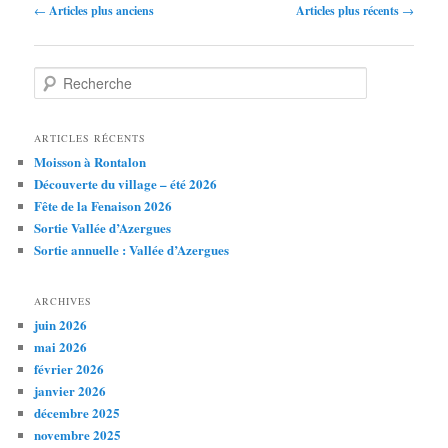
Navigation
←
Articles plus anciens
Articles plus récents
→
des
articles
R
e
c
h
ARTICLES RÉCENTS
e
Moisson à Rontalon
r
Découverte du village – été 2026
c
Fête de la Fenaison 2026
h
Sortie Vallée d’Azergues
e
Sortie annuelle : Vallée d’Azergues
ARCHIVES
juin 2026
mai 2026
février 2026
janvier 2026
décembre 2025
novembre 2025