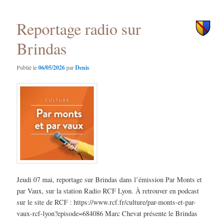
des
principal
secondaire
articles
Reportage radio sur
Brindas
Publié le
06/05/2026
par
Denis
Jeudi 07 mai, reportage sur Brindas dans l’émission Par Monts et
par Vaux, sur la station Radio RCF Lyon. À retrouver en podcast
sur le site de RCF : https://www.rcf.fr/culture/par-monts-et-par-
vaux-rcf-lyon?episode=684086 Marc Chevat présente le Brindas