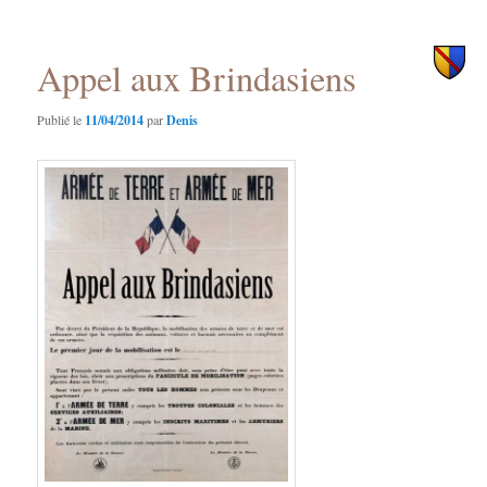
des
principal
secondaire
articles
Appel aux Brindasiens
Publié le
11/04/2014
par
Denis