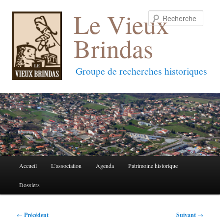
Le Vieux
Reche
Brindas
Groupe de recherches historiques
Menu
Accueil
L’association
Agenda
Patrimoine historique
Aller
Aller
principal
Dossiers
au
au
contenu
contenu
Navigation
←
Précédent
Suivant
→