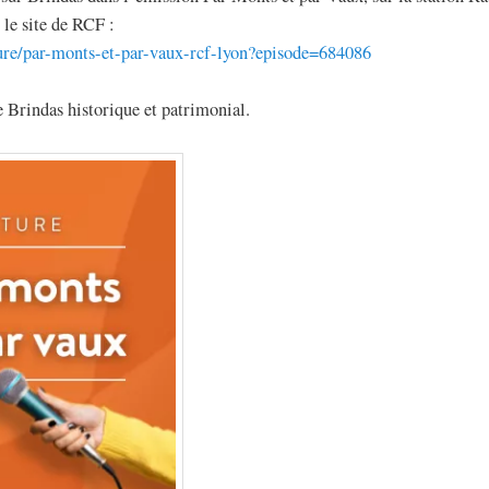
 le site de RCF :
ture/par-monts-et-par-vaux-rcf-lyon?episode=684086
 Brindas historique et patrimonial.