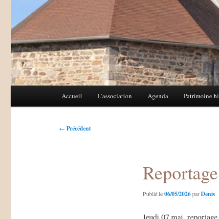
Menu
Accueil
L’association
Agenda
Patrimoine hi
Aller
Aller
principal
au
au
Navigation
←
Précédent
des
contenu
contenu
articles
Reportage
principal
secondaire
Publié le
06/05/2026
par
Denis
Jeudi 07 mai, reportage