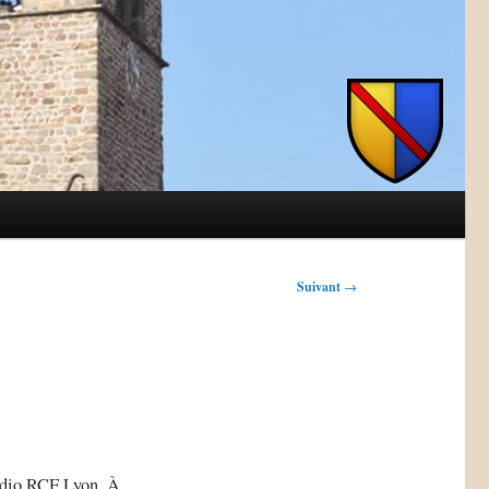
Suivant
→
Radio RCF Lyon. À