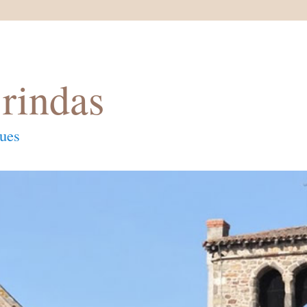
rindas
ques