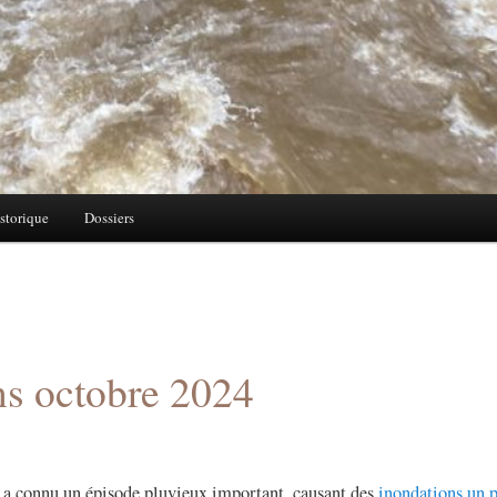
storique
Dossiers
ns octobre 2024
 a connu un épisode pluvieux important, causant des
inondations un 