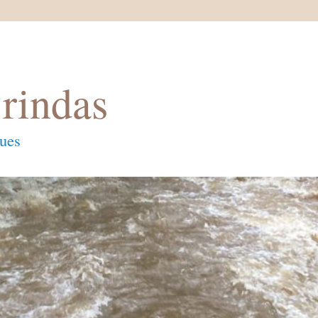
rindas
ques