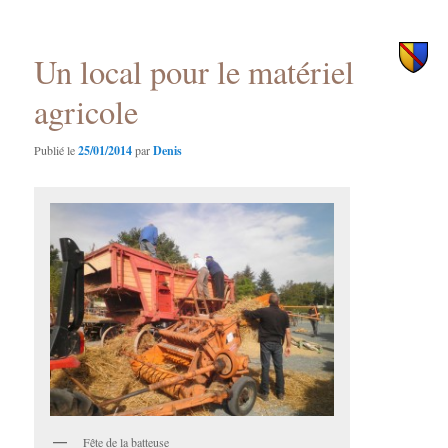
des
principal
secondaire
articles
Un local pour le matériel
agricole
Publié le
25/01/2014
par
Denis
Fête de la batteuse