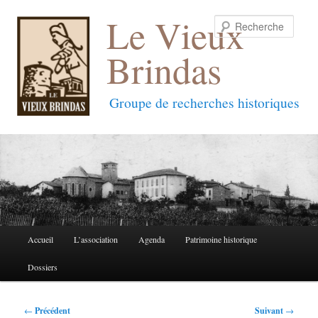
Le Vieux
Reche
Brindas
Groupe de recherches historiques
Menu
Accueil
L’association
Agenda
Patrimoine historique
Aller
Aller
principal
Dossiers
au
au
contenu
contenu
Navigation
←
Précédent
Suivant
→