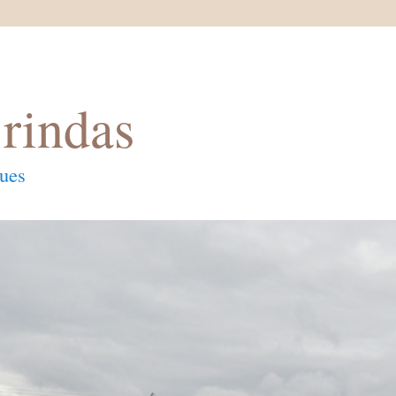
rindas
ques