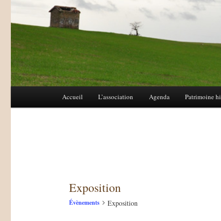
Menu
Accueil
L’association
Agenda
Patrimoine hi
Aller
Aller
principal
au
au
contenu
contenu
principal
secondaire
Exposition
Exposition
Évènements