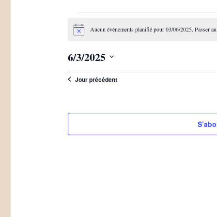
Évènements
Aucun évènements planifié pour 03/06/2025. Passer a
for
Notice
03/06/2025
6/3/2025
Sélectionnez
Jour précédent
une
date.
S’abo