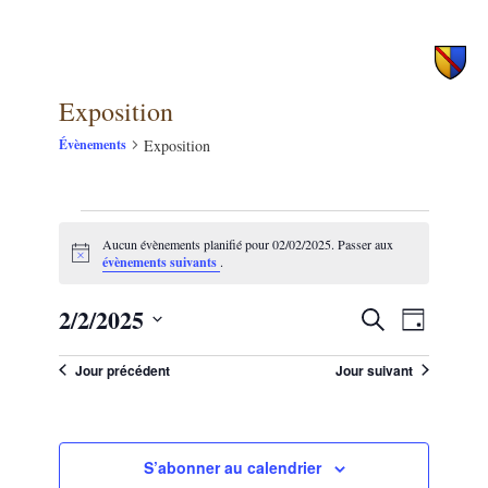
principal
secondaire
Exposition
Exposition
Évènements
Évènements
Aucun évènements planifié pour 02/02/2025. Passer aux
for
Notice
évènements suivants
.
02/02/2025
2/2/2025
NAVIG
Recherche
Recherche
Jour
DE
et
Sélectionnez
VUES
une
Jour précédent
Jour suivant
navigation
ÉVÈNE
date.
de
vues
S’abonner au calendrier
Évènements