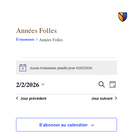
principal
secondaire
Années Folles
Années Folles
Évènements
Évènements
Aucun évènements planifié pour 02/02/2026.
for
Notice
02/02/2026
2/2/2026
NAVIG
Recherche
Recherche
Jour
DE
et
Sélectionnez
VUES
une
Jour précédent
Jour suivant
navigation
ÉVÈNE
date.
de
vues
S’abonner au calendrier
Évènements