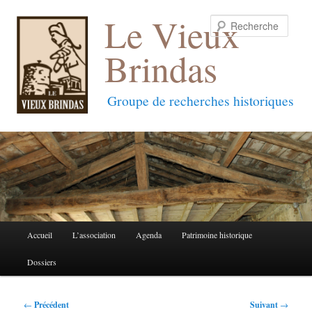
Le Vieux
Reche
Brindas
Groupe de recherches historiques
Menu
Accueil
L’association
Agenda
Patrimoine historique
Aller
Aller
principal
Dossiers
au
au
contenu
contenu
Navigation
←
Précédent
Suivant
→