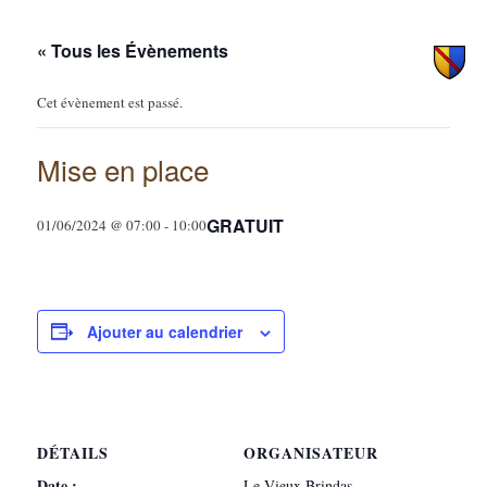
principal
secondaire
« Tous les Évènements
Cet évènement est passé.
Mise en place
GRATUIT
01/06/2024 @ 07:00
-
10:00
Ajouter au calendrier
DÉTAILS
ORGANISATEUR
Date :
Le Vieux Brindas