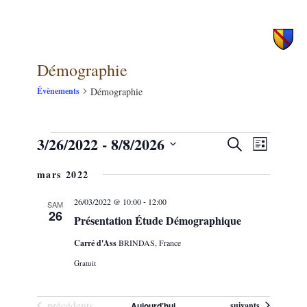
principal
secondaire
Démographie
Démographie
Évènements
3/26/2022
 - 
8/8/2026
Évènements
NAVIG
Recherche
Recherche
Liste
DE
et
Sélectionnez
VUES
mars 2022
une
navigation
ÉVÈNE
date.
de
-
26/03/2022 @ 10:00
12:00
SAM
26
Présentation Étude Démographique
vues
Évènements
Carré d'Ass
BRINDAS, France
Gratuit
Évènements
précédents
Évènements
Aujourd’hui
suivants