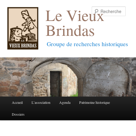
Le Vieux
Reche
Brindas
Groupe de recherches historiques
Menu
Accueil
L’association
Agenda
Patrimoine historique
Aller
Aller
principal
Dossiers
au
au
contenu
contenu